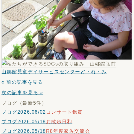
山郷館児童デイサービスセンターど・れ・み
« 前の記事を見る
次の記事を見る »
ブログ（最新5件）
ブログ
2026.06/02
コンサート鑑賞
ブログ
2026.05/18
お散歩日和
ブログ
2026.05/18
R8年度家族交流会