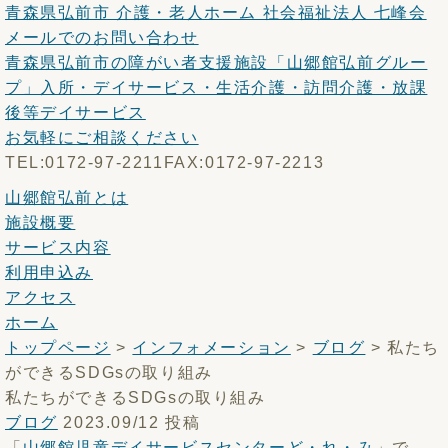
青森県弘前市 介護・老人ホーム 社会福祉法人 七峰会
メールでのお問い合わせ
青森県弘前市の障がい者支援施設「山郷館弘前グルー
プ」入所・デイサービス・生活介護・訪問介護・放課
後等デイサービス
お気軽にご相談ください
TEL:0172-97-2211
FAX:0172-97-2213
山郷館弘前とは
施設概要
サービス内容
利用申込み
アクセス
ホーム
トップページ
>
インフォメーション
>
ブログ
>
私たち
ができるSDGsの取り組み
私たちができるSDGsの取り組み
ブログ
2023.09/12 投稿
「
山郷館児童デイサービスセンターど・れ・み
」で