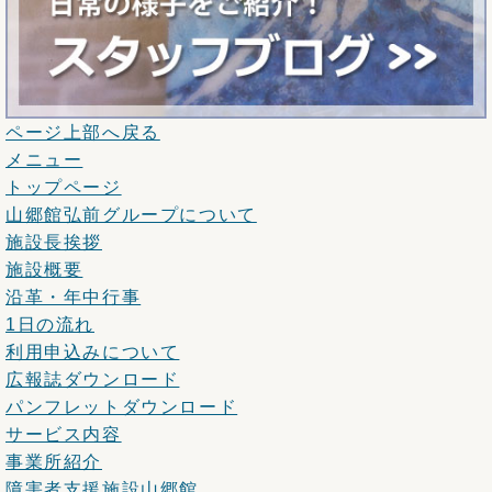
ページ上部へ戻る
メニュー
トップページ
山郷館弘前グループについて
施設長挨拶
施設概要
沿革・年中行事
1日の流れ
利用申込みについて
広報誌ダウンロード
パンフレットダウンロード
サービス内容
事業所紹介
障害者支援施設山郷館