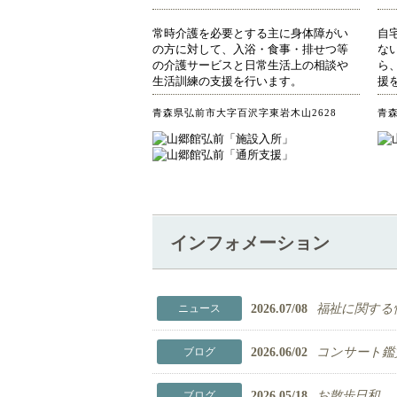
常時介護を必要とする主に身体障がい
自
の方に対して、入浴・食事・排せつ等
な
の介護サービスと日常生活上の相談や
ら
生活訓練の支援を行います。
援
青森県弘前市大字百沢字東岩木山2628
青森
インフォメーション
2026.07/08
福祉に関する情
ニュース
2026.06/02
コンサート鑑
ブログ
2026.05/18
お散歩日和
ブログ