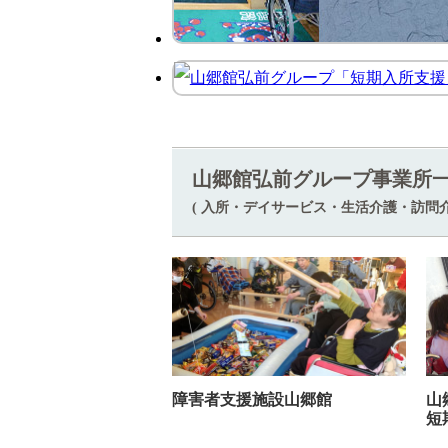
山郷館弘前グループ事業所
( 入所・デイサービス・生活介護・訪問
障害者支援施設山郷館
山
短