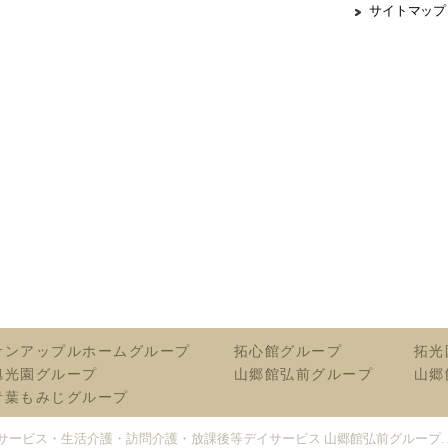
サイトマップ
サンアップルホームグループ
拓心館グループ
拓光
旭光園グループ
山郷館弘前グループ
山郷
青葉もみじグループ
サービス・生活介護・訪問介護・放課後等デイサービス 山郷館弘前グループ
.