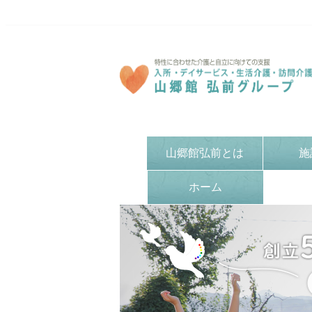
山郷館弘前とは
施
ホーム