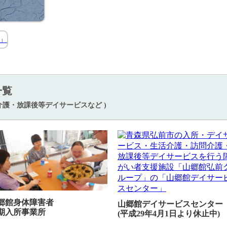
一覧
介護・放課後等デイサービスなど )
郷館身体障害者
山郷館デイサービスセンター
期入所事業所
(平成29年4月1日より休止中)