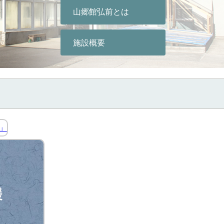
山郷館弘前とは
施設概要