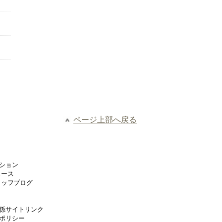
ページ上部へ戻る
ション
ュース
タッフブログ
係サイトリンク
ポリシー