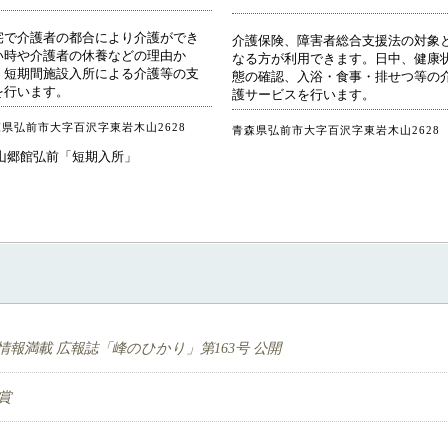
宅で介護者の都合により介護ができ
介護保険、障害者総合支援法の対象
い時や介護者の休養などの理由か
なる方が利用できます。日中、健康
、短期間施設入所による介護等の支
態の確認、入浴・食事・排せつ等の
を行います。
護サービスを行います。
県弘前市大字百沢字東岩木山2628
青森県弘前市大字百沢字東岩木山2628
報満載 広報誌「峰のひかり」第163号 公開
賞