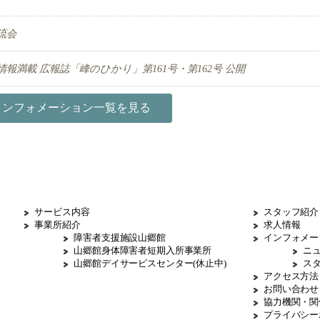
流会
報満載 広報誌「峰のひかり」第161号・第162号 公開
インフォメーション一覧を見る
サービス内容
スタッフ紹介
事業所紹介
求人情報
障害者支援施設山郷館
インフォメー
山郷館身体障害者短期入所事業所
ニ
山郷館デイサービスセンター(休止中)
ス
アクセス方法
お問い合わせ
協力機関・関
プライバシー