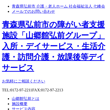
青森県弘前市 介護・老人ホーム 社会福祉法人 七峰会
メールでのお問い合わせ
青森県弘前市の障がい者支援
施設「山郷館弘前グループ」
入所・デイサービス・生活介
護・訪問介護・放課後等デイ
サービス
お気軽にご相談ください
TEL:0172-97-2211
FAX:0172-97-2213
山郷館弘前とは
施設概要
サービス内容