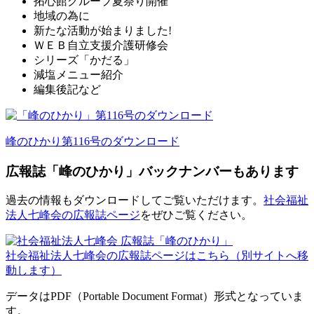
拓心館グループ夏祭り開催
地域の為に
新たな活動が始まりました!
ＷＥＢ自立支援介護研修会
シリーズ「かだる」
減塩メニュー紹介
編集後記など
峰のひかり第116号のダウンロード
広報誌「峰のひかり」バックナンバーもあります
過去の情報もダウンロードしてご覧いただけます。
社会福祉
法人七峰会の広報誌ページ
をぜひご覧ください。
社会福祉法人七峰会の広報誌ページはこちら（別サイトへ移
動します）
データはPDF（Portable Document Format）形式となっていま
す。