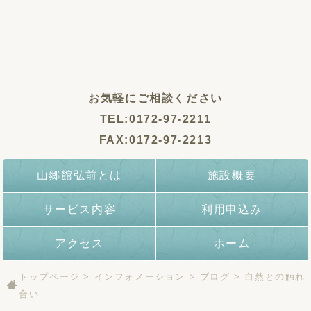
お気軽にご相談ください
TEL:0172-97-2211
FAX:0172-97-2213
山郷館弘前とは
施設概要
サービス内容
利用申込み
アクセス
ホーム
トップページ
>
インフォメーション
>
ブログ
>
自然との触れ
合い