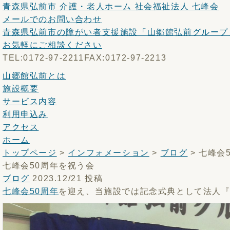
青森県弘前市 介護・老人ホーム 社会福祉法人 七峰会
メールでのお問い合わせ
青森県弘前市の障がい者支援施設「山郷館弘前グループ
お気軽にご相談ください
TEL:0172-97-2211
FAX:0172-97-2213
山郷館弘前とは
施設概要
サービス内容
利用申込み
アクセス
ホーム
トップページ
>
インフォメーション
>
ブログ
>
七峰会
七峰会50周年を祝う会
ブログ
2023.12/21 投稿
七峰会50周年
を迎え、当施設では記念式典として法人『