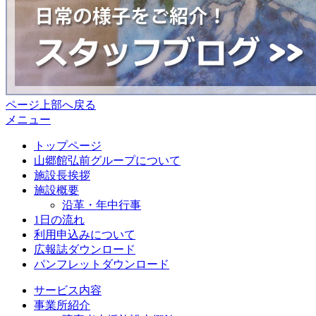
ページ上部へ戻る
メニュー
トップページ
山郷館弘前グループについて
施設長挨拶
施設概要
沿革・年中行事
1日の流れ
利用申込みについて
広報誌ダウンロード
パンフレットダウンロード
サービス内容
事業所紹介