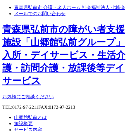
青森県弘前市 介護・老人ホーム 社会福祉法人 七峰会
メールでのお問い合わせ
青森県弘前市の障がい者支援
施設「山郷館弘前グループ」
入所・デイサービス・生活介
護・訪問介護・放課後等デイ
サービス
お気軽にご相談ください
TEL:0172-97-2211
FAX:0172-97-2213
山郷館弘前とは
施設概要
サービス内容