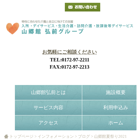
お気軽にご相談ください
TEL:0172-97-2211
FAX:0172-97-2213
山郷館弘前とは
施設概要
サービス内容
利用申込み
アクセス
ホーム
トップページ
>
インフォメーション
>
ブログ
>
山郷館夏祭り2021