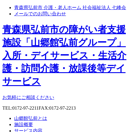
青森県弘前市 介護・老人ホーム 社会福祉法人 七峰会
メールでのお問い合わせ
青森県弘前市の障がい者支援
施設「山郷館弘前グループ」
入所・デイサービス・生活介
護・訪問介護・放課後等デイ
サービス
お気軽にご相談ください
TEL:0172-97-2211
FAX:0172-97-2213
山郷館弘前とは
施設概要
サービス内容